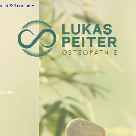
takt & Termine
eborene