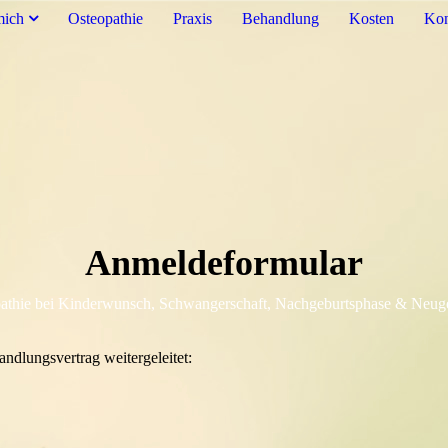
mich
Osteopathie
Praxis
Behandlung
Kosten
Kon
Anmeldeformular
athie bei Kinderwunsch, Schwangerschaft, Nachgeburtsphase & Neug
dlungsvertrag weitergeleitet: