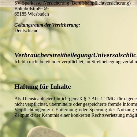
SV SparkassenVersicherung (Berufshaftpflichtversicherung)
Bahnhofstraße 69
65185 Wiesbaden
Geltungsraum der Versicherung:
Deutschland
Verbraucherstreitbeilegung/Universalschlic
Ich bin nicht bereit oder verpflichtet, an Streitbeilegungsverfa
Haftung für Inhalte
Als Diensteanbieter bin ich gemäß § 7 Abs.1 TMG für eigene 
nicht verpflichtet, übermittelte oder gespeicherte fremde Info
Verpflichtungen zur Entfernung oder Sperrung der Nutzung v
Zeitpunkt der Kenntnis einer konkreten Rechtsverletzung mögl