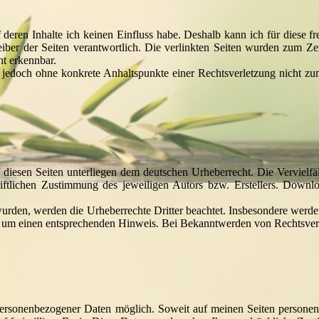
f deren Inhalte ich keinen Einfluss habe. Deshalb kann ich für diese 
etreiber der Seiten verantwortlich. Die verlinkten Seiten wurden zum Z
ht erkennbar.
ist jedoch ohne konkrete Anhaltspunkte einer Rechtsverletzung nicht
f diesen Seiten unterliegen dem deutschen Urheberrecht. Die Vervielf
ftlichen Zustimmung des jeweiligen Autors bzw. Erstellers. Downlo
t wurden, werden die Urheberrechte Dritter beachtet. Insbesondere werden
h um einen entsprechenden Hinweis. Bei Bekanntwerden von Rechtsverl
ersonenbezogener Daten möglich. Soweit auf meinen Seiten personen