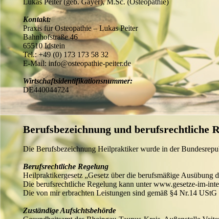
Lukas Peiter (geb. Gayer), M.Sc. (Osteopathie)
Kontakt:
Praxis für Osteopathie – Lukas Peiter
Bahnhofstraße 46
65510 Idstein
Tel.: +49 (0) 173 173 58 32
E-Mail: info@osteopathie-peiter.de
Wirtschaftsidentifikationsnummer:
DE440044724
Berufsbezeichnung und berufsrechtliche R
Die Berufsbezeichnung Heilpraktiker wurde in der Bundesrepub
Berufsrechtliche Regelung
Heilpraktikergesetz „Gesetz über die berufsmäßige Ausübung
Die berufsrechtliche Regelung kann unter www.gesetze-im-inter
Die von mir erbrachten Leistungen sind gemäß §4 Nr.14 UStG v
Zuständige Aufsichtsbehörde