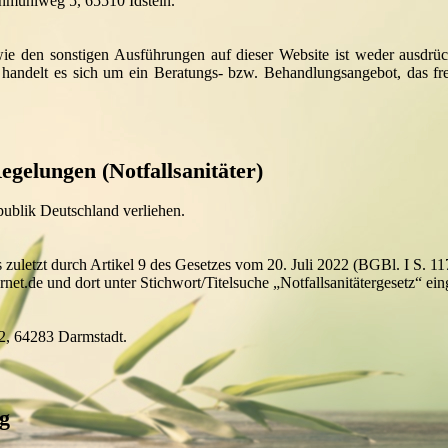
nmühlweg 5, 65510 Idstein.
 den sonstigen Ausführungen auf dieser Website ist weder ausdrüc
n handelt es sich um ein Beratungs- bzw. Behandlungsangebot, das 
gelungen (Notfallsanitäter)
publik Deutschland verliehen.
 zuletzt durch Artikel 9 des Gesetzes vom 20. Juli 2022 (BGBl. I S. 11
net.de und dort unter Stichwort/Titelsuche „Notfallsanitätergesetz“ ei
 2, 64283 Darmstadt.
g