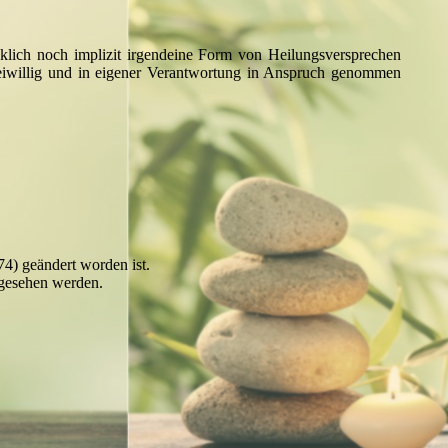
klich noch implizit irgendeine Form von Heilungsversprechen
freiwillig und in eigener Verantwortung in Anspruch genommen
74) geändert worden ist.
ngesehen werden.