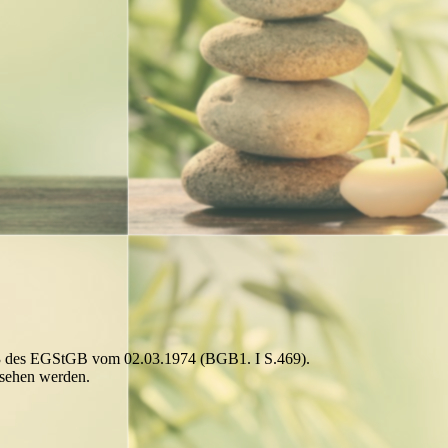
.53 des EGStGB vom 02.03.1974 (BGB1. I S.469).
esehen werden.