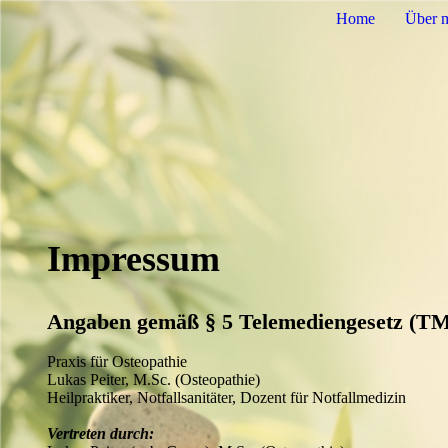
Home
Über 
Impressum
Angaben gemäß § 5 Telemediengesetz (T
Praxis für Osteopathie
Lukas Peiter, M.Sc. (Osteopathie)
Heilpraktiker,
Notfallsanitäter,
Dozent für Notfallmedizin
Vertreten durch: