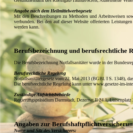
Gesundheitsamt des Rheingau-Taunus-Kreis, Außenstelle Veite
Angabe nach dem Heilmittelwerbegesetz
Mit den Beschreibungen zu Methoden und Arbeitsweisen sowie
verbunden. Bei den auf dieser Website offerierten Leistunge
werden kann.
Berufsbezeichnung und berufsrechtliche Re
Die Berufsbezeichnung Notfallsanitäter wurde in der Bundesre
Berufsrechtliche Regelung
Notfallsanitätergesetz vom 22. Mai 2013 (BGBl. I S. 1348), das
Die berufsrechtliche Regelung kann unter www.gesetze-im-inter
Zuständige Aufsichtsbehörde
Regierungspräsidium Darmstadt, Dezernat II 24.1, Luisenplatz
Angaben zur Berufshaftpflichtversicherun
Name und Sitz des Versicherers: