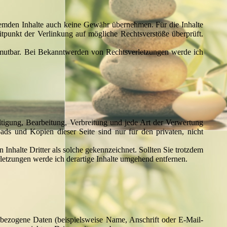
fremden Inhalte auch keine Gewähr übernehmen. Für die Inhalte
eitpunkt der Verlinkung auf mögliche Rechtsverstöße überprüft.
 zumutbar. Bei Bekanntwerden von Rechtsverletzungen werde ich
ältigung, Bearbeitung, Verbreitung und jede Art der Verwertung
ads und Kopien dieser Seite sind nur für den privaten, nicht
 Inhalte Dritter als solche gekennzeichnet. Sollten Sie trotzdem
etzungen werde ich derartige Inhalte umgehend entfernen.
bezogene Daten (beispielsweise Name, Anschrift oder E-Mail-