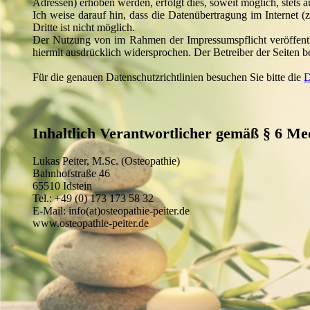
Adressen) erhoben werden, erfolgt dies, soweit möglich, stets 
Ich weise darauf hin, dass die Datenübertragung im Internet 
Dritte ist nicht möglich.
Der Nutzung von im Rahmen der Impressumspflicht veröffentli
hiermit ausdrücklich widersprochen. Der Betreiber der Seiten 
Für die genauen Datenschutzrichtlinien besuchen Sie bitte die
D
Inhaltlich Verantwortlicher gemäß § 6 Me
Lukas Peiter, M.Sc. (Osteopathie)
Bahnhofstraße 46
65510 Idstein
Tel.: +49 (0) 173 173 58 32
E-Mail: info(at)osteopathie-peiter.de
www.osteopathie-peiter.de