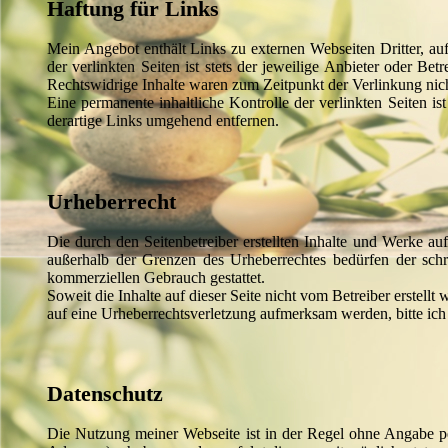
Haftung für Links
Mein Angebot enthält Links zu externen Webseiten Dritter, au
der verlinkten Seiten ist stets der jeweilige Anbieter oder B
Rechtswidrige Inhalte waren zum Zeitpunkt der Verlinkung nic
Eine permanente inhaltliche Kontrolle der verlinkten Seiten 
derartige Links umgehend entfernen.
Urheberrecht
Die durch den Seitenbetreiber erstellten Inhalte und Werke au
außerhalb der Grenzen des Urheberrechtes bedürfen der schri
kommerziellen Gebrauch gestattet.
Soweit die Inhalte auf dieser Seite nicht vom Betreiber erstell
auf eine Urheberrechtsverletzung aufmerksam werden, bitte ic
Datenschutz
Die Nutzung meiner Webseite ist in der Regel ohne Angabe p