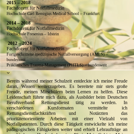
2015 – 2018
Fachdozent für Notfallmedizin
Hochschule Carl Remigius Medical School – Frankfurt
2014 – 2018
Fachdozent für Notfallmedizin
Hochschule Fresenius – Idstein
2012 – 2024
Fachdozent für Notfallmedizin
Fortgeschrittene medizinische Notfallversorgung (AMLS) –
bundesweit
Präklinisches Trauma-Management (PHTLS) – bundesweit
Bereits während meiner Schulzeit entdeckte ich meine Freude
daran, Wissen weiterzugeben. Es bereitete mir stets große
Freude, meinen Mitschülern beim Lernen zu helfen. Diese
Leidenschaft führte mich dazu, als Ausbilder beim Deutschen
Berufsverband Rettungsdienst tätig zu werden. In
verschiedenen Kursformaten vermittelte ich
Rettungsdienstfachkräften und Notärzten das
prioritätenorientierte Arbeiten mit einer Vielzahl von
Notfallpatienten. Durch diese Tätigkeit entwickelte ich meine
pädagogischen Fähigkeiten weiter und erhielt Lehraufträge an